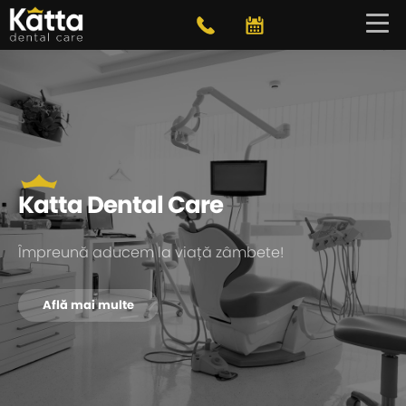
Katta Dental Care
Împreună aducem la viață zâmbete!
Află mai multe